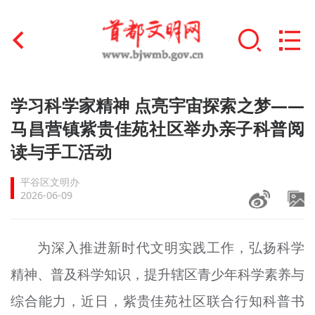
首页
学习科学家精神 点亮宇宙探索之梦——
+
马昌营镇紫贵佳苑社区举办亲子科普阅
文明创建
读与手工活动
文明实践
平谷区文明办
+
文明培育
2026-06-09
未成年人思想道德建设
为深入推进新时代文明实践工作，弘扬科学
+
榜样人物
精神、普及科学知识，提升辖区青少年科学素养与
身边好人
综合能力，近日，紫贵佳苑社区联合行知科普书