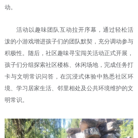
动。
文明评论
北京宣传文化引导基金
活动以趣味团队互动拉开序幕，通过轻松活
宣传思想文化人才
泼的小游戏增进孩子们的团队默契，充分调动参与
专题
积极性。随后，社区趣味寻宝闯关活动正式开展，
+
孩子们分组探索社区楼栋、休闲场地，完成任务打
资料库
卡与文明常识问答，在沉浸式体验中熟悉社区环
境、学习居家生活、邻里相处及公共环境维护的文
明常识。