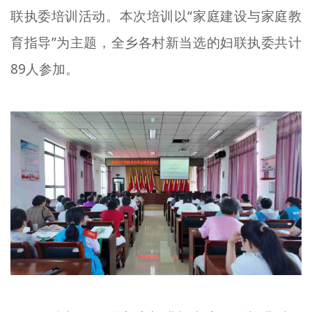
联执委培训活动。本次培训以“家庭建设与家庭教
文明评论
育指导”为主题，全乡各村新当选的妇联执委共计
北京宣传文化引导基金
89人参加。
宣传思想文化人才
专题
+
资料库