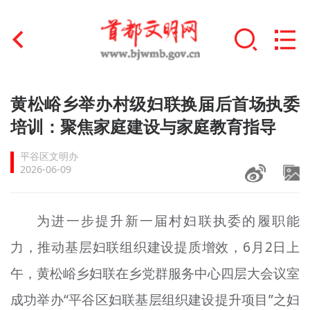
首页
黄松峪乡举办村级妇联换届后首场执委
+
培训：聚焦家庭建设与家庭教育指导
文明创建
平谷区文明办
文明实践
2026-06-09
+
文明培育
为进一步提升新一届村妇联执委的履职能
未成年人思想道德建设
力，推动基层妇联组织建设提质增效，6月2日上
+
榜样人物
午，黄松峪乡妇联在乡党群服务中心四层大会议室
身边好人
成功举办“平谷区妇联基层组织建设提升项目”之妇