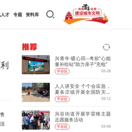
化人才
专题
资料库
推荐
兴青年·暖心田--考前“心能
顺利
量补给站”助力亲子“充电”
05-28
平谷区
人人讲安全 个个会应急，
夏各庄镇开展全国防灾减
灾日主题宣传活动
05-12
平谷区
兴谷街道开展学雷锋主题
销售
志愿服务活动
加活
03-06
平谷区