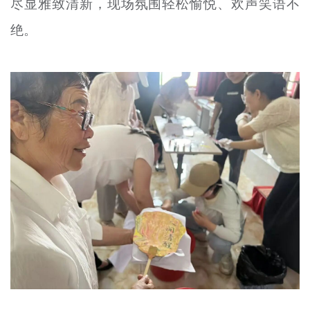
尽显雅致清新，现场氛围轻松愉悦、欢声笑语不
绝。