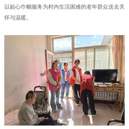
以贴心巾帼服务为村内生活困难的老年群众送去关
文明评论
怀与温暖。
北京宣传文化引导基金
宣传思想文化人才
专题
+
资料库