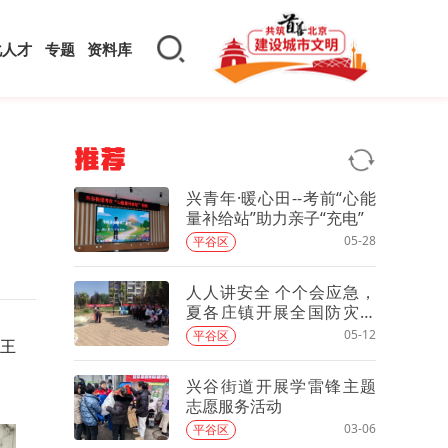
化人才
专题
资料库
推荐
兴青年·暖心田--考前“心能
量补给站”助力亲子“充电”
05-28
平谷区
人人讲安全 个个会应急，
夏各庄镇开展全国防灾减
灾日主题宣传活动
05-12
平谷区
记王
兴谷街道开展学雷锋主题
志愿服务活动
03-06
平谷区