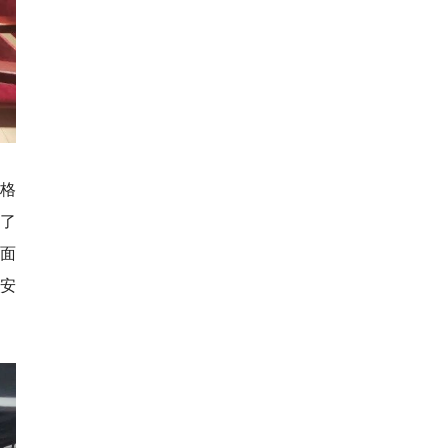
格
了
面
安