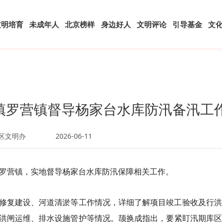
文明培育
未成年人
北京榜样
身边好人
文明评论
引导基金
文
镇罗营镇督导杨家台水库防汛备汛工
区文明办
2026-06-11
镇罗营镇，实地督导杨家台水库防汛保障相关工作。
修复建设、河道清淤等工作情况，详细了解项目竣工验收及行洪
洪闸运维、排水设施管护等情况。颉换成指出，要紧盯汛期库区