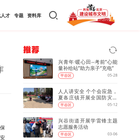
化人才
专题
资料库
推荐
兴青年·暖心田--考前“心能
作
量补给站”助力亲子“充电”
05-28
平谷区
人人讲安全 个个会应急，
夏各庄镇开展全国防灾减
灾日主题宣传活动
05-12
平谷区
兴谷街道开展学雷锋主题
志愿服务活动
保
03-06
平谷区
安