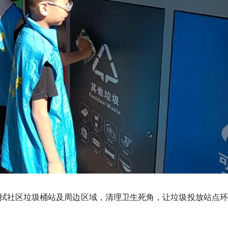
拭社区垃圾桶站及周边区域，清理卫生死角，让垃圾投放站点环