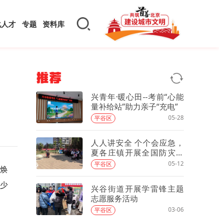
化人才
专题
资料库
推荐
兴青年·暖心田--考前“心能
量补给站”助力亲子“充电”
05-28
平谷区
人人讲安全 个个会应急，
夏各庄镇开展全国防灾减
灾日主题宣传活动
05-12
平谷区
焕
青少
兴谷街道开展学雷锋主题
志愿服务活动
03-06
平谷区