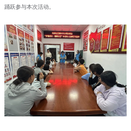
踊跃参与本次活动。
文明评论
北京宣传文化引导基金
宣传思想文化人才
专题
+
资料库