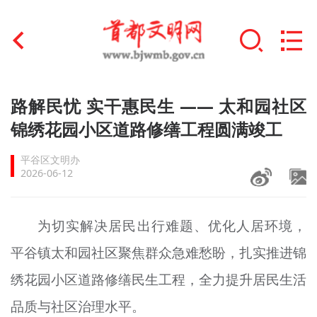
首页
路解民忧 实干惠民生 —— 太和园社区
+
锦绣花园小区道路修缮工程圆满竣工
文明创建
平谷区文明办
文明实践
2026-06-12
+
文明培育
为切实解决居民出行难题、优化人居环境，
未成年人思想道德建设
平谷镇太和园社区聚焦群众急难愁盼，扎实推进锦
+
榜样人物
绣花园小区道路修缮民生工程，全力提升居民生活
身边好人
品质与社区治理水平。