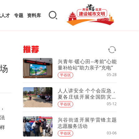
化人才
专题
资料库
推荐
兴青年·暖心田--考前“心能
场
量补给站”助力亲子“充电”
05-28
平谷区
人人讲安全 个个会应急，
夏各庄镇开展全国防灾减
灾日主题宣传活动
05-12
平谷区
场，
法
兴谷街道开展学雷锋主题
志愿服务活动
样
03-06
平谷区