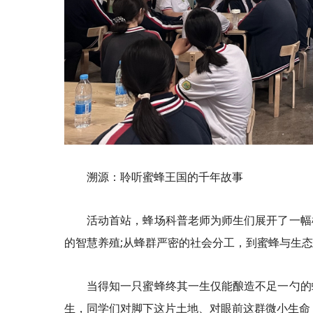
溯源：聆听蜜蜂王国的千年故事
活动首站，蜂场科普老师为师生们展开了一幅
的智慧养殖;从蜂群严密的社会分工，到蜜蜂与生
当得知一只蜜蜂终其一生仅能酿造不足一勺的
生，同学们对脚下这片土地、对眼前这群微小生命