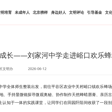
文明培育
未成年人
北京榜样
身边好人
文明评论
引导基金
文
成长——刘家河中学走进峪口欢乐蜂
区文明办
2026-06-12
河中学全体师生整装出发，前往平谷区农业中关村峪口镇欢乐蜂
地、手持显微镜探寻微观奥秘、协作制作天然蜂蜡唇膏、亲历古
土认知于一体的实践课堂，让同学们在田园阡陌间收获了一段别