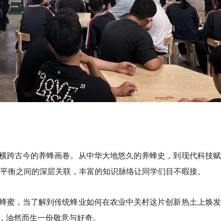
横跨古今的养蜂画卷。从中华大地悠久的养蜂史，到现代科技赋
态平衡之间的深层关联，丰富的知识脉络让同学们目不暇接。
蜂蜜，当了解到传统蜂业如何在农业中关村这片创新热土上焕发
，油然而生一份敬意与好奇。