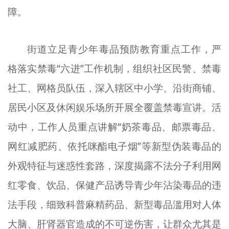
障。
文明评论
北京宣传文化引导基金
街道立足青少年毒品预防教育重点工作，严
宣传思想文化人才
格落实禁毒“六进”工作机制，组织社区民警、禁毒
专题
社工、网格员队伍，深入辖区中小学、沿街商铺、
+
居民小区及休闲娱乐场所开展全覆盖禁毒宣讲。活
资料库
动中，工作人员重点讲解“奶茶毒品、邮票毒品、
网红减肥药、依托咪酯电子烟”等新型伪装毒品的
外观特征与迷惑性套路，深度揭露不法分子利用网
红零食、饮品、保健产品诱导青少年沾染毒品的违
法手段，细致科普麻精药品、新型毒品滥用对人体
大脑、肝肾器官造成的不可逆伤害，让群众尤其是