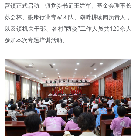
营镇正式启动。镇党委书记王建军、基金会理事长
文明评论
苏会林、眼康行业专家团队、湖畔耕读园负责人，
北京宣传文化引导基金
以及镇机关干部、各村“两委”工作人员共120余人
宣传思想文化人才
参加本次专题培训活动。
专题
+
资料库