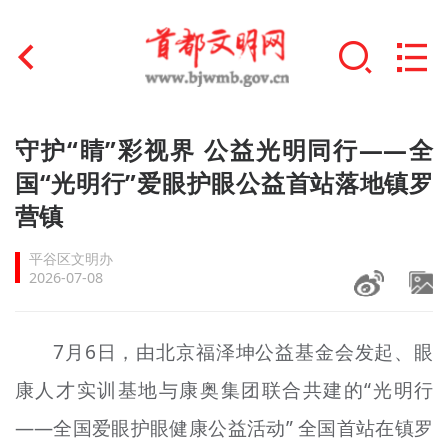
首页
守护“睛”彩视界 公益光明同行——全
+
国“光明行”爱眼护眼公益首站落地镇罗
文明创建
营镇
文明实践
平谷区文明办
+
文明培育
2026-07-08
未成年人思想道德建设
7月6日，由北京福泽坤公益基金会发起、眼
+
榜样人物
康人才实训基地与康奥集团联合共建的“光明行
身边好人
——全国爱眼护眼健康公益活动” 全国首站在镇罗