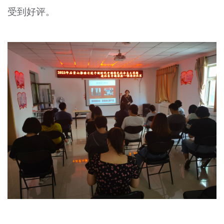
受到好评。
文明评论
北京宣传文化引导基金
宣传思想文化人才
专题
+
资料库