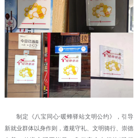
制定《八宝同心·暖蜂驿站文明公约》，引导
新就业群体以身作则，遵规守礼、文明骑行、崇德