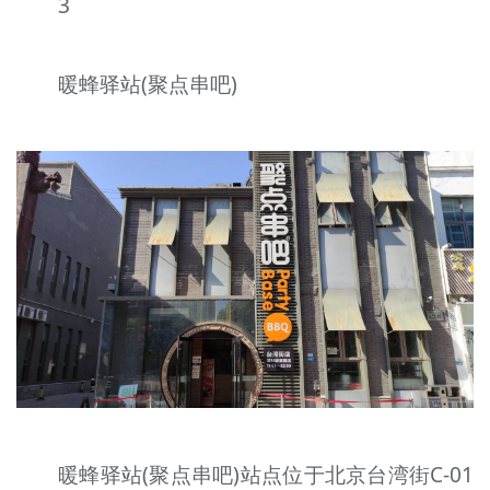
3
暖蜂驿站(聚点串吧)
暖蜂驿站(聚点串吧)站点位于北京台湾街C-01