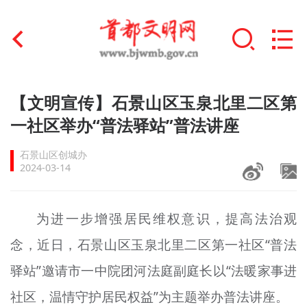
首页
【文明宣传】石景山区玉泉北里二区第
+
一社区举办“普法驿站”普法讲座
文明创建
石景山区创城办
文明实践
2024-03-14
+
文明培育
为进一步增强居民维权意识，提高法治观
未成年人思想道德建设
念，近日，石景山区玉泉北里二区第一社区“普法
+
榜样人物
驿站”邀请市一中院团河法庭副庭长以“法暖家事进
身边好人
社区，温情守护居民权益”为主题举办普法讲座。