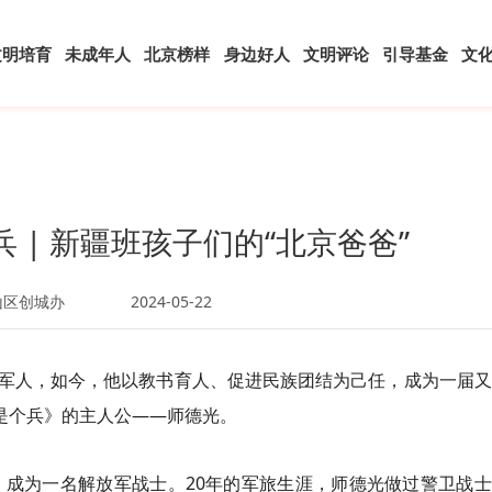
文明培育
未成年人
北京榜样
身边好人
文明评论
引导基金
文
 | 新疆班孩子们的“北京爸爸”
山区创城办
2024-05-22
军人，如今，他以教书育人、促进民族团结为己任，成为一届又
是个兵》的主人公——师德光。
想，成为一名解放军战士。20年的军旅生涯，师德光做过警卫战