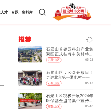
化人才
专题
资料库
推荐
石景山首钢园科幻产业集
聚区正式挂牌中关村特色
产业园
05-22
石景山区
石景山区：公众开放日！
走进北京第一通电村——
05-13
石景山区
一
石景山区积极开展2024年
医保基金监管集中宣传月
活动
05-10
石景山区
士，