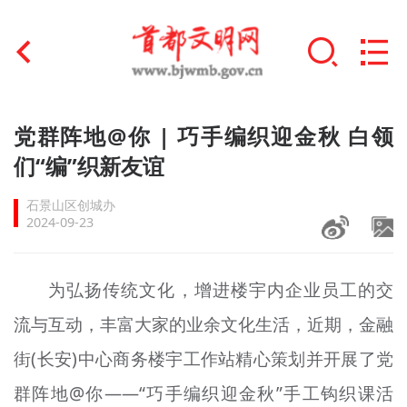
首页
党群阵地@你 | 巧手编织迎金秋 白领
+
们“编”织新友谊
文明创建
石景山区创城办
文明实践
2024-09-23
+
文明培育
为弘扬传统文化，增进楼宇内企业员工的交
未成年人思想道德建设
流与互动，丰富大家的业余文化生活，近期，金融
+
榜样人物
街(长安)中心商务楼宇工作站精心策划并开展了党
身边好人
群阵地@你——“巧手编织迎金秋”手工钩织课活