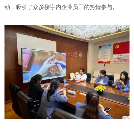
动，吸引了众多楼宇内企业员工的热情参与。
文明评论
北京宣传文化引导基金
宣传思想文化人才
专题
+
资料库