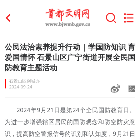
首页
公民法治素养提升行动 | 学国防知识 育
+
爱国情怀 石景山区广宁街道开展全民国
文明创建
防教育主题活动
文明实践
石景山区创城办
+
文明培育
2024-09-24
未成年人思想道德建设
2024年9月21日是第24个全民国防教育日。
+
榜样人物
为进一步增强辖区居民的国防观念和防空防灾意
身边好人
识，提高防空警报信号的识别和认知度，9月21日