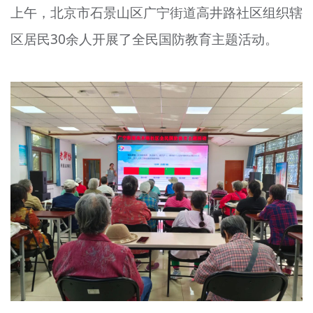
上午，北京市石景山区广宁街道高井路社区组织辖
文明评论
区居民30余人开展了全民国防教育主题活动。
北京宣传文化引导基金
宣传思想文化人才
专题
+
资料库