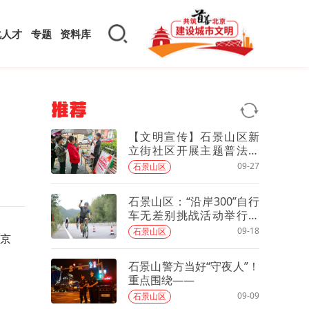
化人才
专题
资料库
推荐
【文明宣传】石景山区新
立街社区开展主题普法宣
传活动
09-27
石景山区
石景山区：“沿岸300”自行
车无差别挑战活动举行，
350名骑友参与
09-18
石景山区
北京
石景山警方当好“守夜人”！
重点围绕——
09-09
石景山区