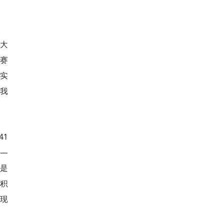
的大
赛
实
我
41
——
是
也积
呈现