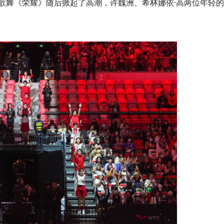
歌舞《荣耀》随后掀起了高潮，许魏洲、希林娜依·高两位年轻