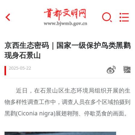
首页
京西生态密码｜国家一级保护鸟类黑鹳
+
现身石景山
文明创建
2025-05-22
文明实践
+
文明培育
近日，在石景山区生态环境局组织开展的生
未成年人思想道德建设
物多样性调查工作中，调查人员在多个区域拍摄到
+
榜样人物
黑鹳(Ciconia nigra)展翅翱翔、停歇觅食的画面。
身边好人