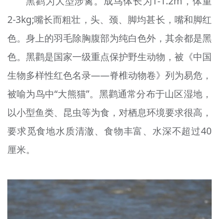
黑鹳为大型涉禽。成鸟体长为1-1.2m，体重
2-3kg;嘴长而粗壮，头、颈、脚均甚长，嘴和脚红
色。身上的羽毛除胸腹部为纯白色外，其余都是黑
色。黑鹳是国家一级重点保护野生动物，被《中国
生物多样性红色名录——脊椎动物卷》列为易危，
被喻为鸟中“大熊猫”。黑鹳通常分布于山区湿地，
以小型鱼类、昆虫等为食，对栖息环境要求很高，
要求觅食地水质清澈、食物丰富、水深不超过40
厘米。