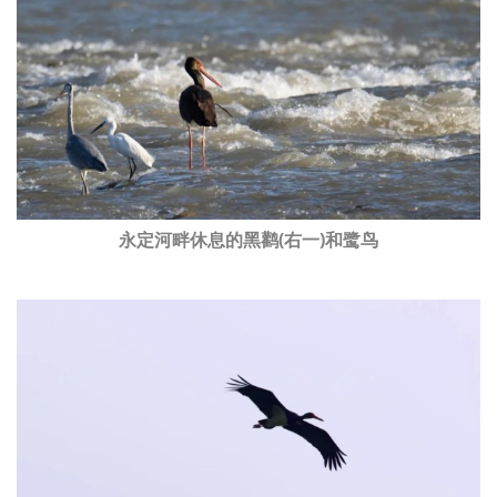
永定河畔休息的黑鹳(右一)和鹭鸟