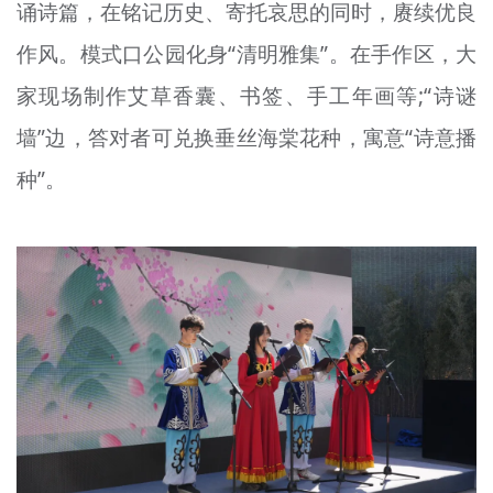
诵诗篇，在铭记历史、寄托哀思的同时，赓续优良
作风。模式口公园化身“清明雅集”。在手作区，大
家现场制作艾草香囊、书签、手工年画等;“诗
谜
墙
”边，答对者可兑换垂丝海棠花种，寓意“诗意播
种”。