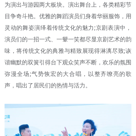
为演出与游园两大板块。演出舞台上，各类精彩节
目争奇斗艳。优雅的舞蹈演员们身着华丽服饰，用
灵动的舞姿演绎着传统文化的魅力;京剧表演中，
演员们的一招一式、一颦一笑都尽显京剧艺术的韵
味，将传统文化的典雅与精致展现得淋漓尽致;诙
谐幽默的双簧引得台下观众笑声不断，欢乐的氛围
弥漫全场;气势恢宏的大合唱，以整齐嘹亮的歌
声，唱出了居民们的热情与活力。