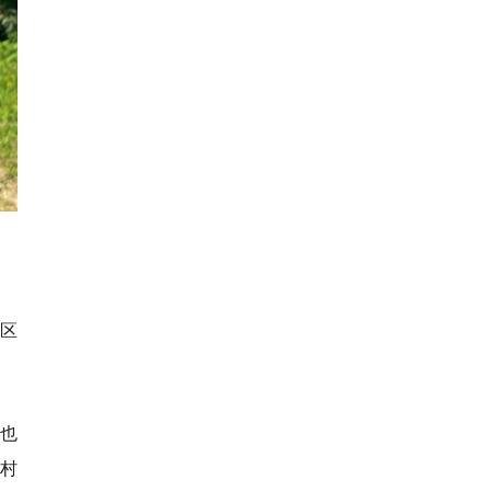
全区
具也
座村