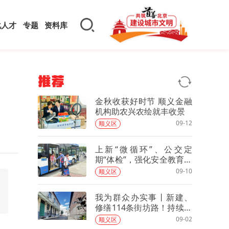
化人才
专题
资料库
推荐
金秋收获好时节 顺义金融
机构助农兴农绘就丰收景
09-12
顺义区
上新“微循环”、公交定
期“体检”，强化安全教育，
全力护航开学季
09-10
顺义区
我为群众办实事丨新建、
修缮114条街坊路！持续提
升乡村环境
09-02
顺义区