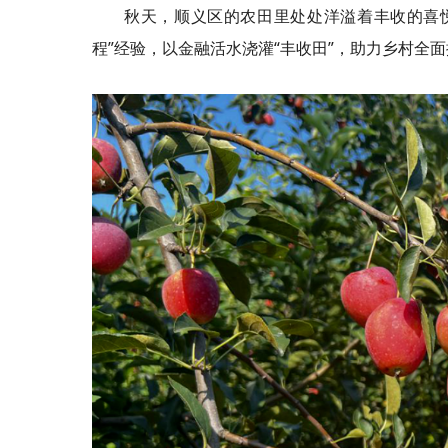
秋天，顺义区的农田里处处洋溢着丰收的喜
程”经验，以金融活水浇灌“丰收田”，助力乡村全