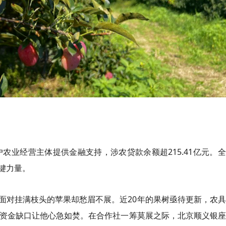
户农业经营主体提供金融支持，涉农贷款余额超215.41亿元。
键力量。
面对挂满枝头的苹果却愁眉不展。近20年的果树亟待更新，农
的资金缺口让他心急如焚。在合作社一筹莫展之际，北京顺义银