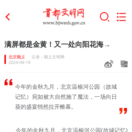
首页
满屏都是金黄！又一处向阳花海→
+
文明创建
北京顺义
记者：顺义文明网
2024-09-19
文明实践
+
文明培育
今年的金秋九月，北京温榆河公园（故城
未成年人思想道德建设
记忆）宛如被大自然施了魔法，一场向日
葵的盛宴悄然拉开帷幕。
+
榜样人物
身边好人
今年的金秋九月，北京温榆河公园(故城记忆)