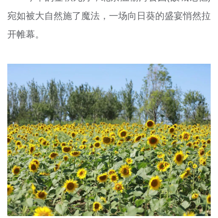
文明评论
宛如被大自然施了魔法，一场向日葵的盛宴悄然拉
开帷幕。
北京宣传文化引导基金
宣传思想文化人才
专题
+
资料库