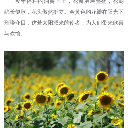
今年播种的油葵国王，花瓣层层叠叠，花期
绵长似歌，花头傲然挺立。金黄色的花瓣在阳光下
璀璨夺目，仿若太阳派来的使者，为人们带来欣喜
与欢愉。