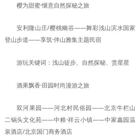
樱为甜蜜·惬意自然探秘之旅
安利隆山庄/樱桃幽谷——舞彩浅山滨水国家
登山步道——享筑·伴山雅集主题民宿
游玩关键词：浅山徒步、自然探秘、赏星星
酒果飘香·田园时尚漫游之旅
双河果园——河北村民俗园——北京牛栏山
二锅头文化苑——中粮·祥云小镇——中家鑫园温
泉酒店/北京国门商务酒店