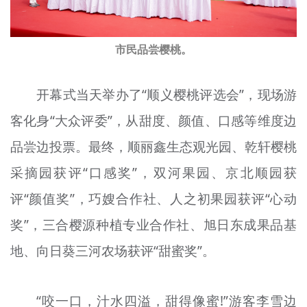
市民品尝樱桃。
开幕式当天举办了“顺义樱桃评选会”，现场游
客化身“大众评委”，从甜度、颜值、口感等维度边
品尝边投票。最终，顺丽鑫生态观光园、乾轩樱桃
采摘园获评“口感奖”，双河果园、京北顺园获
评“颜值奖”，巧嫂合作社、人之初果园获评“心动
奖”，三合樱源种植专业合作社、旭日东成果品基
地、向日葵三河农场获评“甜蜜奖”。
“咬一口，汁水四溢，甜得像蜜!”游客李雪边