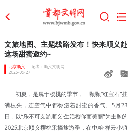
首页
文旅地图、主题线路发布！快来顺义赴
+
这场甜蜜邀约~
文明创建
北京顺义
记者：顺义文明网
文明实践
2025-05-27
+
文明培育
初夏，是属于樱桃的季节，一颗颗“红宝石”挂
未成年人思想道德建设
满枝头，连空气中都弥漫着甜蜜的香气。5月23
+
榜样人物
日，以“乐不可支游顺义·生活樱你而美丽”为主题的
身边好人
2025北京顺义樱桃采摘旅游季，在中粮·祥云小镇