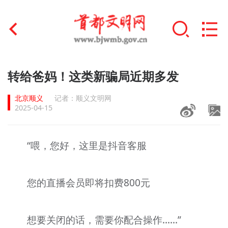
首页
转给爸妈！这类新骗局近期多发
+
文明创建
北京顺义
记者：顺义文明网
2025-04-15
文明实践
+
文明培育
“喂，您好，这里是抖音客服
未成年人思想道德建设
您的直播会员即将扣费800元
+
榜样人物
身边好人
想要关闭的话，需要你配合操作……”