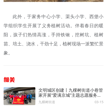
此外，于家务中心小学、渠头小学、西垡小
学组织学生开展了义务植树活动。伴着春日的暖
阳，孩子们热情高涨，手持铁锹，挖树坑、植树
苗、培土、浇水，干劲十足，植树现场一派繁忙景
象。
相关
文明城区创建丨九棵树街道小巷管
家开展“爱满京城”主题志愿服务活
动，续写雷锋故事
九棵树街道
03-15