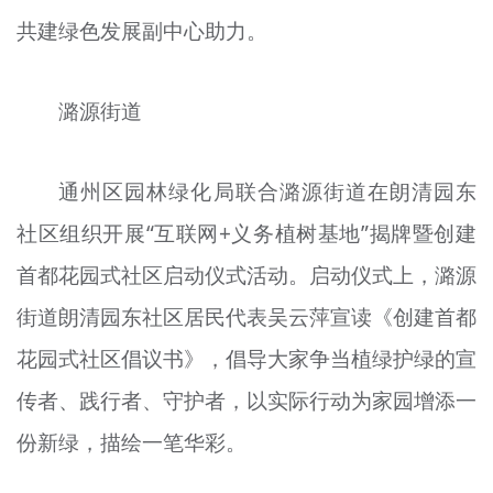
文明评论
共建绿色发展副中心助力。
北京宣传文化引导基金
潞源街道
宣传思想文化人才
专题
通州区园林绿化局联合潞源街道在朗清园东
+
社区组织开展“互联网+义务植树基地”揭牌暨创建
资料库
首都花园式社区启动仪式活动。启动仪式上，潞源
街道朗清园东社区居民代表吴云萍宣读《创建首都
花园式社区倡议书》，倡导大家争当植绿护绿的宣
传者、践行者、守护者，以实际行动为家园增添一
份新绿，描绘一笔华彩。