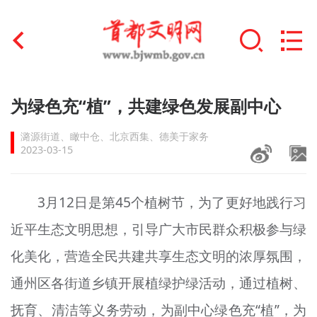
首页
为绿色充“植”，共建绿色发展副中心
+
文明创建
潞源街道、瞰中仓、北京西集、德美于家务
2023-03-15
文明实践
+
文明培育
3月12日是第45个植树节，为了更好地践行习
近平生态文明思想，引导广大市民群众积极参与绿
未成年人思想道德建设
化美化，营造全民共建共享生态文明的浓厚氛围，
+
榜样人物
通州区各街道乡镇开展植绿护绿活动，通过植树、
身边好人
抚育、清洁等义务劳动，为副中心绿色充“植”，为