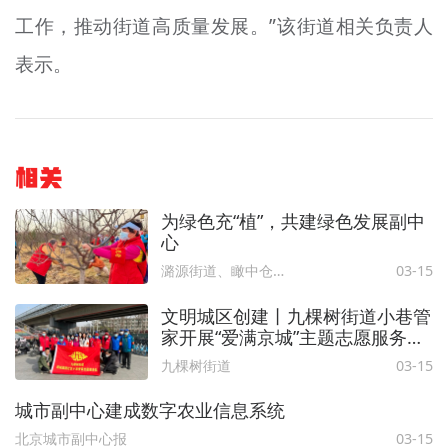
工作，推动街道高质量发展。”该街道相关负责人
表示。
相关
为绿色充“植”，共建绿色发展副中
心
潞源街道、瞰中仓、北京西集、德美于家务
03-15
文明城区创建丨九棵树街道小巷管
家开展“爱满京城”主题志愿服务活
动，续写雷锋故事
九棵树街道
03-15
城市副中心建成数字农业信息系统
北京城市副中心报
03-15