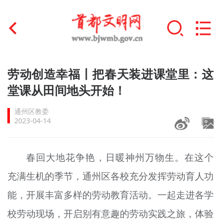
首页
劳动创造幸福丨把春天装进课堂里：这
+
堂课从田间地头开始！
文明创建
通州区教委
文明实践
2023-04-14
+
文明培育
春回大地花争艳，日暖神州万物生。在这个
未成年人思想道德建设
充满生机的季节，通州区各校充分发挥劳动育人功
+
榜样人物
能，开展丰富多样的劳动教育活动。一起走进各学
身边好人
校劳动现场，开启别有意趣的劳动实践之旅，体验