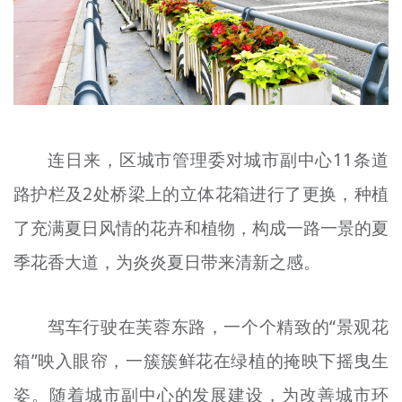
文明评论
北京宣传文化引导基金
宣传思想文化人才
专题
连日来，区城市管理委对城市副中心11条道
+
资料库
路护栏及2处桥梁上的立体花箱进行了更换，种植
了充满夏日风情的花卉和植物，构成一路一景的夏
季花香大道，为炎炎夏日带来清新之感。
驾车行驶在芙蓉东路，一个个精致的“景观花
箱”映入眼帘，一簇簇鲜花在绿植的掩映下摇曳生
姿。随着城市副中心的发展建设，为改善城市环