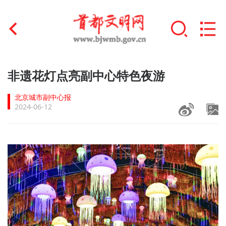
首页
非遗花灯点亮副中心特色夜游
+
文明创建
北京城市副中心报
2024-06-12
文明实践
+
文明培育
未成年人思想道德建设
+
榜样人物
身边好人