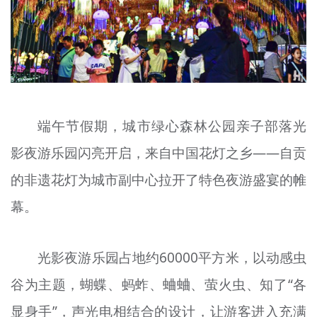
文明评论
北京宣传文化引导基金
宣传思想文化人才
专题
端午节假期，城市绿心森林公园亲子部落光
+
资料库
影夜游乐园闪亮开启，来自中国花灯之乡——自贡
的非遗花灯为城市副中心拉开了特色夜游盛宴的帷
幕。
光影夜游乐园占地约60000平方米，以动感
虫
谷
为主题，蝴蝶、蚂蚱、蛐蛐、萤火虫、知了“各
显身手”，声光电相结合的设计，让游客进入充满