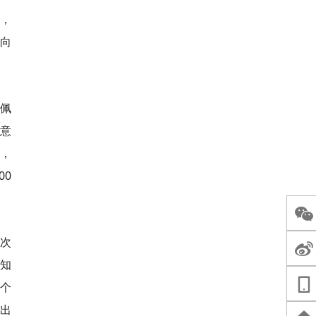
日，
向
及佩
意
，
00
首次
知
个
出