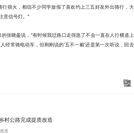
骑行很火，相信不少同学放假了喜欢约上三五好友外出骑行，大
注意信号灯。”
)班的张晓銮说，“有时候我过路口走得急了不会一直在人行横道
人经常骑电动车，但刚刚说的‘五不一戴’还是第一次听说，回
条乡村公路完成提质改造
质改造