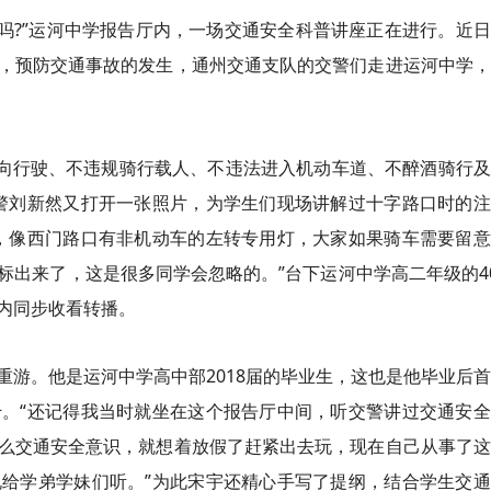
’吗?”运河中学报告厅内，一场交通安全科普讲座正在进行。近
，预防交通事故的发生，通州交通支队的交警们走进运河中学，
不逆向行驶、不违规骑行载人、不违法进入机动车道、不醉酒骑行
警刘新然又打开一张照片，为学生们现场讲解过十字路口时的注
，像西门路口有非机动车的左转专用灯，大家如果骑车需要留意
出来了，这是很多同学会忽略的。”台下运河中学高二年级的4
内同步收看转播。
重游。他是运河中学高中部2018届的毕业生，这也是他毕业后
。“还记得我当时就坐在这个报告厅中间，听交警讲过交通安全
么交通安全意识，就想着放假了赶紧出去玩，现在自己从事了这
给学弟学妹们听。”为此宋宇还精心手写了提纲，结合学生交通