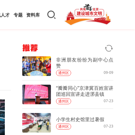
化人才
专题
资料库
推荐
非洲朋友纷纷为副中心点
赞
09-09
通州区
“瓣瓣同心”京津冀百姓宣讲
团巡回宣讲走进漷县镇
07-23
通州区
小学生村史馆里过暑假
07-23
通州区