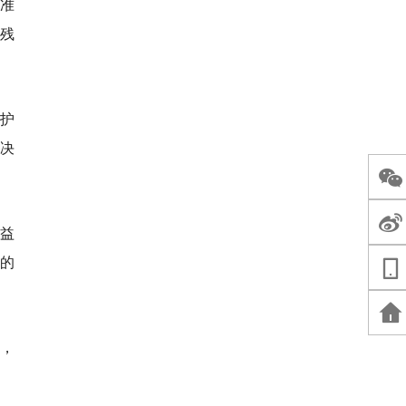
精准
道残
护
解决
权益
的
，