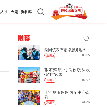
化人才
专题
资料库
推荐
梨园镇发布志愿服务地图
03-05
通州区
张家湾镇 村民秧歌队欢
快“扭”起来
02-07
通州区
非洲朋友纷纷为副中心点
赞
09-09
通州区