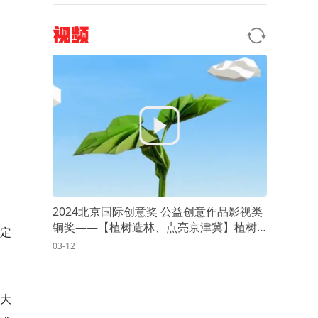
视频
2024北京国际创意奖 公益创意作品影视类
铜奖——【植树造林、点亮京津冀】植树
检定
为了什么？
03-12
向大