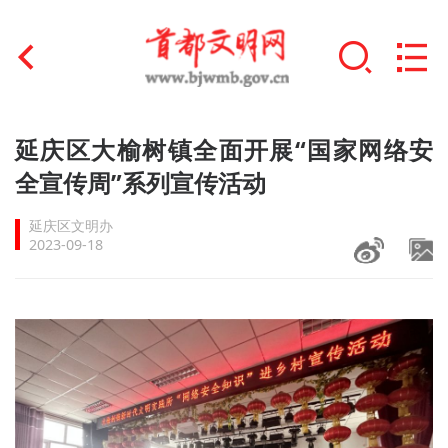
首页
延庆区大榆树镇全面开展“国家网络安
+
全宣传周”系列宣传活动
文明创建
延庆区文明办
文明实践
2023-09-18
+
文明培育
未成年人思想道德建设
+
榜样人物
身边好人