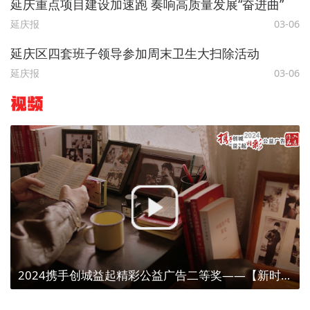
延庆重点项目建设加速跑 奏响高质量发展“奋进曲”
延庆报
03-06
延庆区四套班子领导参加周末卫生大扫除活动
延庆报
03-06
视频
2024携手创城益起精彩公益广告二等奖——【新时代，新雷锋】雷锋精神，不止岁岁春三月（湖南广播电视台）