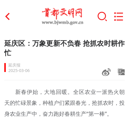
首页
延庆区：万象更新不负春 抢抓农时耕作
+
忙
文明创建
延庆报
文明实践
2025-03-06
+
文明培育
新春伊始，大地回暖。全区农业一派热火朝
未成年人思想道德建设
天的忙碌景象，种植户们紧跟春光，抢抓农时，投
+
榜样人物
身农业生产中，奋力跑好春耕生产“第一棒”。
身边好人