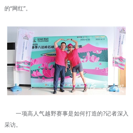
文明评论
的“网红”。
北京宣传文化引导基金
宣传思想文化人才
专题
+
资料库
一项高人气越野赛事是如何打造的?记者深入
采访。