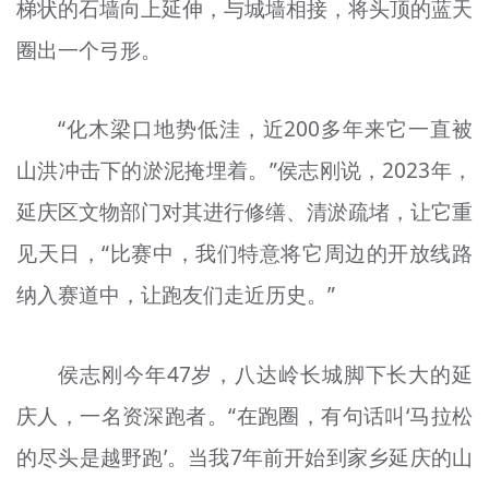
梯状的石墙向上延伸，与城墙相接，将头顶的蓝天
圈出一个弓形。
“化木梁口地势低洼，近200多年来它一直被
山洪冲击下的淤泥掩埋着。”侯志刚说，2023年，
延庆区文物部门对其进行修缮、清淤疏堵，让它重
见天日，“比赛中，我们特意将它周边的开放线路
纳入赛道中，让跑友们走近历史。”
侯志刚今年47岁，八达岭长城脚下长大的延
庆人，一名资深跑者。“在跑圈，有句话叫‘马拉松
的尽头是越野跑’。当我7年前开始到家乡延庆的山