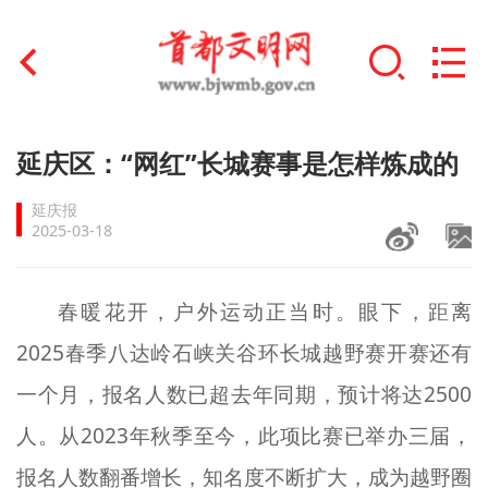
首页
延庆区：“网红”长城赛事是怎样炼成的
+
文明创建
延庆报
2025-03-18
文明实践
+
文明培育
春暖花开，户外运动正当时。眼下，距离
2025春季八达岭石峡关谷环长城越野赛开赛还有
未成年人思想道德建设
一个月，报名人数已超去年同期，预计将达2500
+
榜样人物
人。从2023年秋季至今，此项比赛已举办三届，
身边好人
报名人数翻番增长，知名度不断扩大，成为越野圈