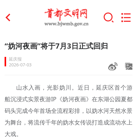
首页
“妫河夜画”将于7月3日正式回归
+
文明创建
延庆报
2026-07-03
文明实践
+
文明培育
山水入画，光影妫川。近日，延庆区首个游
船沉浸式实景夜游IP《妫河夜画》在东湖公园夏都
未成年人思想道德建设
码头完成今年首场全流程彩排，以妫水河天然水景
+
榜样人物
为舞台，将流传千年的妫水女传说打造成流动水上
身边好人
大戏。