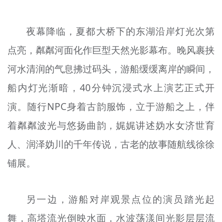
文明评论
夜幕降临，夏都大桥下的东湖沿岸灯光次第
北京宣传文化引导基金
点亮，粼粼河面化作巨型天然光影幕布。晚风裹挟
宣传思想文化人才
河水清润的气息拂过码头，游船缓缓离岸的瞬间，
专题
船内灯光渐暗，40分钟沉浸式水上演艺正式开
+
演。随行NPC身着古韵服饰，立于游船之上，伴
资料库
着粼粼波光与悠扬曲韵，娓娓讲述妫水女济世育
人、润泽妫川的千年传说，古老的故事随航线徐徐
铺展。
另一边，游船对岸观景点位的演员踏光起
舞，高塔流光倒映水面，水波荡漾间光影层层流