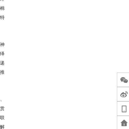
棉
特
神
绎
传递
效推
达、
赏
与联
解