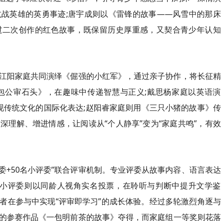
战英雄的英勇事迹;唐宇成则以《雷锋的故事——风雪中的那床
过二次创作的红色故事，既保留历史厚重感，又契合青少年认知
江阳家庭共同演绎《倔强的小红军》，通过亲子协作，将长征精
包公审石头》，在趣味中传递智慧与正义;戴思杨家庭以英语演
新声)》，展现传统文化的国际化表达;赵阳睿家庭则用《三只小猪的故事》
理解、增进情感，让阅读从“个人静享”变为“家庭共鸣”，有
委+50名小评委”联合评审机制。专业评委从故事内容、语言表
名小评委则以同龄人视角实名投票，在聆听与判断中提升文学鉴
者在参与中实现“评审即学习”的成长体验。经过多轮激烈角逐
的参赛作品《一包明前茶的故事》夺得，而家庭组一等奖则花落