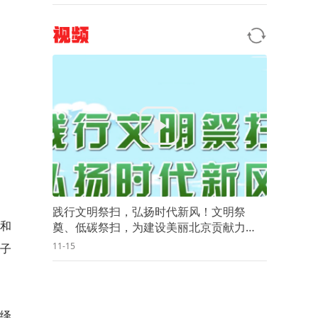
视频
践行文明祭扫，弘扬时代新风！文明祭
手和
奠、低碳祭扫，为建设美丽北京贡献力
量！
11-15
亲子
演绎