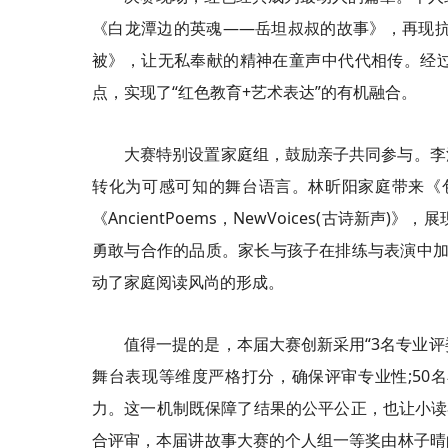
《白龙潭边的英魂——岳坦叔叔的故事》，再现抗
被》，让无私奉献的精神在童声中代代相传。经
点，实现了“红色教育+艺术表达”的有机融合。
大赛特别设置家庭组，鼓励亲子共同参与。李
转化为可感可知的舞台语言。林昕阳家庭带来《
《AncientPoems，NewVoices(古诗
勇敢与合作的品质。家长与孩子在排练与表演中加深
动了家庭阅读风尚的形成。
值得一提的是，本届大赛创新采用“3名专业评
舞台表现等维度严格打分，确保评审专业性;50
力。这一机制既保障了结果的公平公正，也让小读
合评审，本届讲故事大赛的个人组一等奖由林子晴