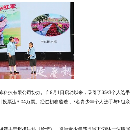
旅科技有限公司协办。自8月1日启动以来，吸引了35组个人选
计投票达3.04万票。经过初赛遴选，7名青少年个人选手与6组
组选手韩煜棋讲述《珍惜》，引导青少年感恩当下;刘沐一深情