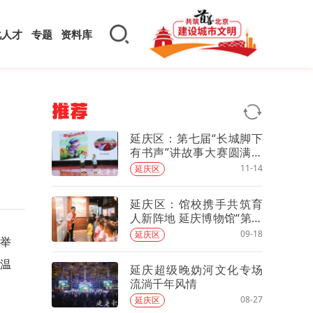
化人才
专题
资料库
推荐
延庆区：第七届“长城脚下
有书声”讲故事大赛圆满落
幕
11-14
延庆区
延庆区：馆校携手共筑育
人新阵地 延庆博物馆“第一
课”激活第二课堂
09-18
延庆区
场举
子温
延庆超级晚妫河文化专场
流淌千年风情
08-27
延庆区