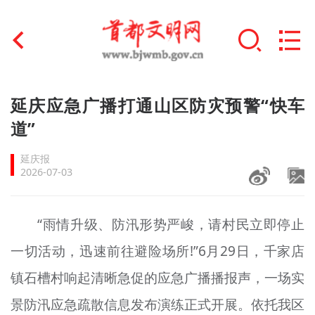
首页
延庆应急广播打通山区防灾预警“快车
+
道”
文明创建
延庆报
文明实践
2026-07-03
+
文明培育
“雨情升级、防汛形势严峻，请村民立即停止
未成年人思想道德建设
一切活动，迅速前往避险场所!”6月29日，千家店
+
榜样人物
镇石槽村响起清晰急促的应急广播播报声，一场实
身边好人
景防汛应急疏散信息发布演练正式开展。依托我区