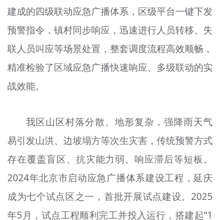
建成的四级联动应急广播体系，区级平台一键下发
文明评论
预警指令，镇村同步响应，迅速进行人员转移、失
北京宣传文化引导基金
联人员叫应等场景处置，整套调度流程高效顺畅，
宣传思想文化人才
精准检验了区域应急广播快速响应、多级联动的实
专题
战效能。
+
资料库
我区山区村落分散、地形复杂，强降雨天气
易引发山洪、边坡塌方等次生灾害，传统预警方式
存在覆盖盲区、抗灾能力弱、响应滞后等短板。
2024年北京市启动应急广播体系建设工程，延庆
成为七个试点区之一，首批开展试点建设。2025
年5月，试点工程顺利完工并投入运行，搭建起“1