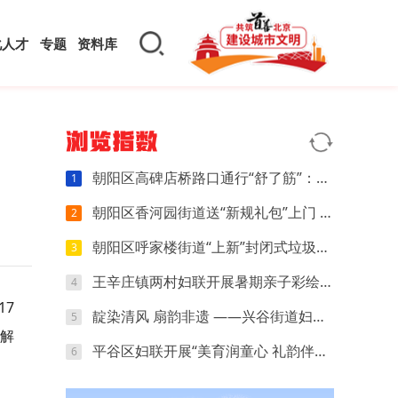
化人才
专题
资料库
浏览指数
朝阳区高碑店桥路口通行“舒了筋”：小切口调整让早晚高峰少堵几分
1
朝阳区香河园街道送“新规礼包”上门 商户指尖学会管好自家“门前一米”
2
朝阳区呼家楼街道“上新”封闭式垃圾箱房 “扔垃圾”这件小事有了新体验
3
王辛庄镇两村妇联开展暑期亲子彩绘主题活动
4
17
靛染清风 扇韵非遗 ——兴谷街道妇联开展非遗蜡染团扇手工体验活动
5
讲解
平谷区妇联开展“美育润童心 礼韵伴成长”暑期儿童关爱特色主题活动
6