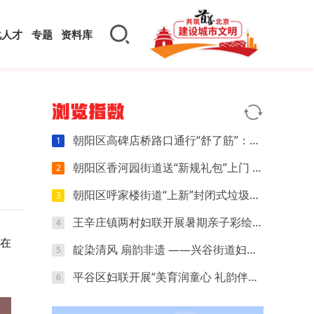
化人才
专题
资料库
浏览指数
朝阳区高碑店桥路口通行“舒了筋”：小切口调整让早晚高峰少堵几分
1
朝阳区香河园街道送“新规礼包”上门 商户指尖学会管好自家“门前一米”
2
朝阳区呼家楼街道“上新”封闭式垃圾箱房 “扔垃圾”这件小事有了新体验
3
王辛庄镇两村妇联开展暑期亲子彩绘主题活动
4
在
靛染清风 扇韵非遗 ——兴谷街道妇联开展非遗蜡染团扇手工体验活动
5
平谷区妇联开展“美育润童心 礼韵伴成长”暑期儿童关爱特色主题活动
6