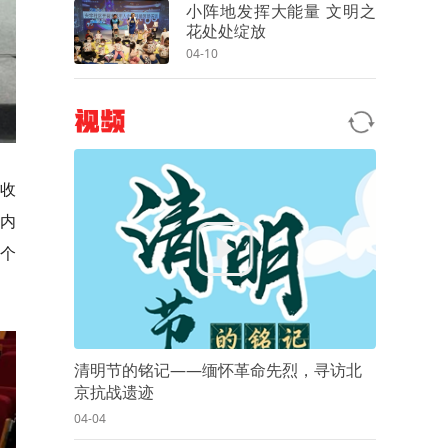
小阵地发挥大能量 文明之
花处处绽放
04-10
视频
收
内
个
清明节的铭记——缅怀革命先烈，寻访北
京抗战遗迹
04-04