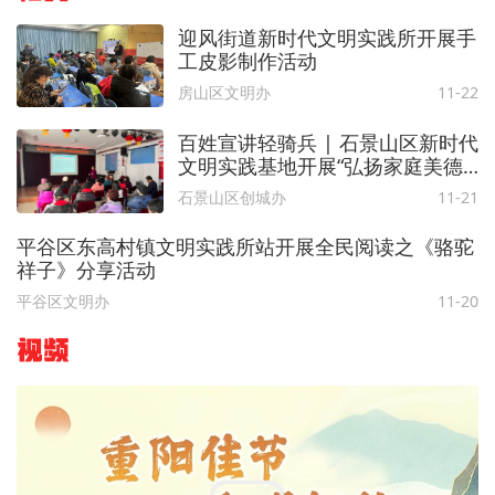
迎风街道新时代文明实践所开展手
工皮影制作活动
房山区文明办
11-22
百姓宣讲轻骑兵 | 石景山区新时代
文明实践基地开展“弘扬家庭美德•
传承良好家风”宣讲活动
石景山区创城办
11-21
平谷区东高村镇文明实践所站开展全民阅读之《骆驼
祥子》分享活动
平谷区文明办
11-20
视频