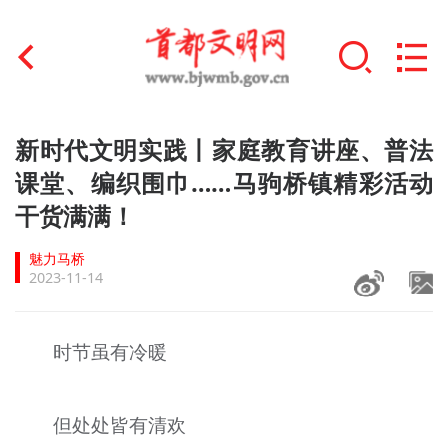
首页
新时代文明实践丨家庭教育讲座、普法
+
课堂、编织围巾……马驹桥镇精彩活动
文明创建
干货满满！
文明实践
魅力马桥
+
文明培育
2023-11-14
未成年人思想道德建设
时节虽有冷暖
+
榜样人物
身边好人
但处处皆有清欢