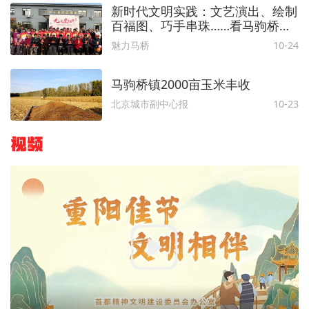
新时代文明实践：文艺演出、绘制
百福图、巧手串珠……看马驹桥镇
这样“打开”暖暖的重阳节
魅力马桥
10-24
马驹桥镇2000亩玉米丰收
北京城市副中心报
10-23
视频