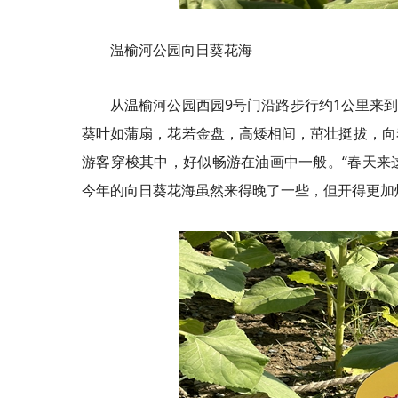
温榆河公园向日葵花海
从温榆河公园西园9号门沿路步行约1公里来
葵叶如蒲扇，花若金盘，高矮相间，茁壮挺拔，向
游客穿梭其中，好似畅游在油画中一般。“春天来
今年的向日葵花海虽然来得晚了一些，但开得更加