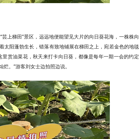
到“芸上梯田”景区，远远地便能望见大片的向日葵花海，一株株
着太阳蓬勃生长，错落有致地铺展在梯田之上，宛若金色的地毯
这里赏油菜花，秋天来打卡向日葵，都像是每年一期一会的约定
灿烂。”游客刘女士边拍照边说。