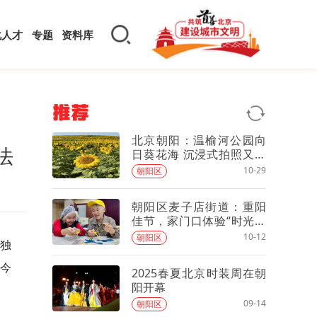
化人才
专题
资料库
推荐
北京朝阳：温榆河公园向
法
日葵花海 沉浸式拍照又不
伤花 公园有办法
10-29
朝阳区
朝阳区麦子店街道：重阳
佳节，家门口体验“时光里
的非遗”
10-12
朝阳区
独
今
2025春夏北京时装周在朝
阳开幕
09-14
朝阳区