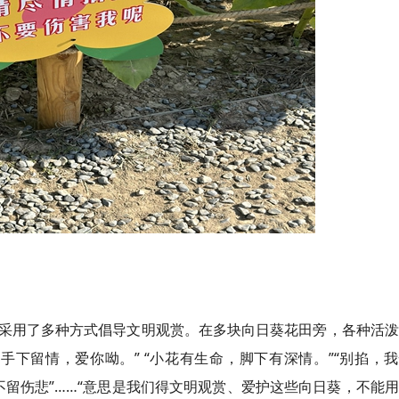
采用了多种方式倡导文明观赏。在多块向日葵花田旁，各种活泼
下留情，爱你呦。” “小花有生命，脚下有深情。”“别掐，
，不留伤悲”……“意思是我们得文明观赏、爱护这些向日葵，不能