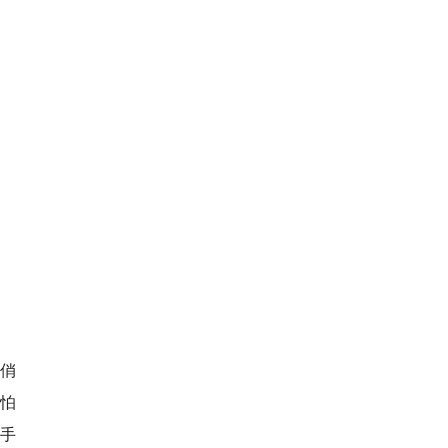
俏
我怕
用手