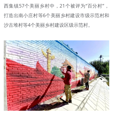
西集镇57个美丽乡村中，21个被评为“百分村”，
文明评论
打造出南小庄村等6个美丽乡村建设市级示范村和
北京宣传文化引导基金
沙古堆村等4个美丽乡村建设区级示范村。
宣传思想文化人才
专题
+
资料库