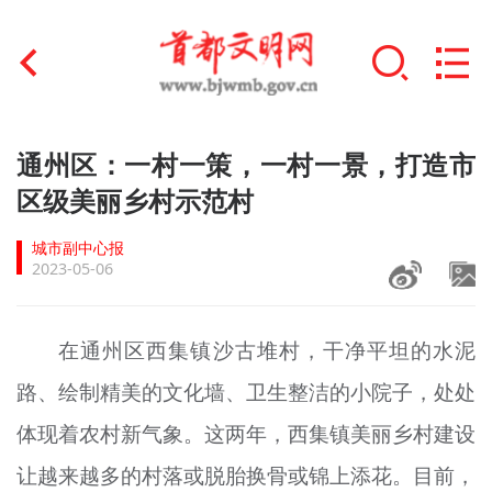
首页
通州区：一村一策，一村一景，打造市
+
区级美丽乡村示范村
文明创建
城市副中心报
文明实践
2023-05-06
+
文明培育
在通州区西集镇沙古堆村，干净平坦的水泥
未成年人思想道德建设
路、绘制精美的文化墙、卫生整洁的小院子，处处
+
榜样人物
体现着农村新气象。这两年，西集镇美丽乡村建设
身边好人
让越来越多的村落或脱胎换骨或锦上添花。目前，