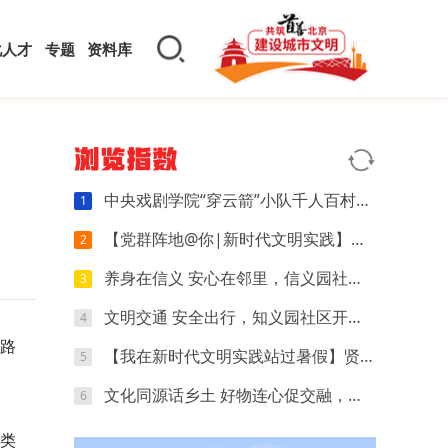
化人才
专题
资料库
浏览指数
中央戏剧学院“穿云箭”小队千人百村暑期实践：红色文化可感可触，文创“小楼”萌动山乡
1
【党群阵地@你|新时代文明实践】开营第四天｜执笔忆研学，动手探科学，解锁夏日多彩时光
2
养身在信义 安心在邻里，信义园社区立秋养生专场来啦
3
文明交通 安全出行，知义园社区开展电动车交通安全宣传活动
4
的路
【我在新时代文明实践站过暑假】贤王庄村开展“寻找赛博坦星球”青少年科普活动
5
文化同源话乡土 好物连心促交融，夏各庄镇团委开展京津冀红领巾夏令营乡土好物分享会
6
类