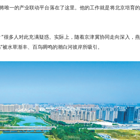
将唯一的产业联动平台落在了这里。他的工作就是将北京培育的
？”很多人对此充满疑惑。实际上，随着京津冀协同走向深入，
鸟”被水草渐丰、百鸟啁鸣的潮白河彼岸所吸引。