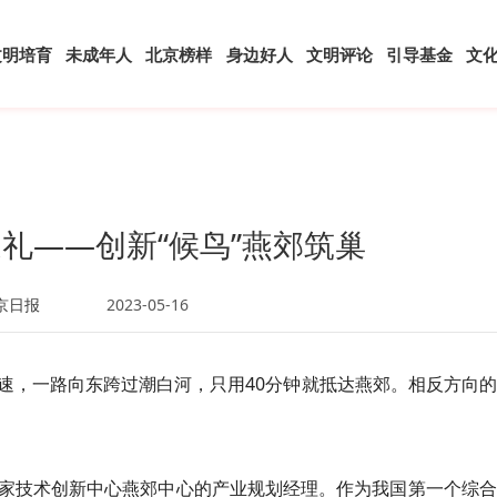
文明培育
未成年人
北京榜样
身边好人
文明评论
引导基金
文
礼——创新“候鸟”燕郊筑巢
京日报
2023-05-16
速，一路向东跨过潮白河，只用40分钟就抵达燕郊。相反方向
家技术创新中心燕郊中心的产业规划经理。作为我国第一个综合