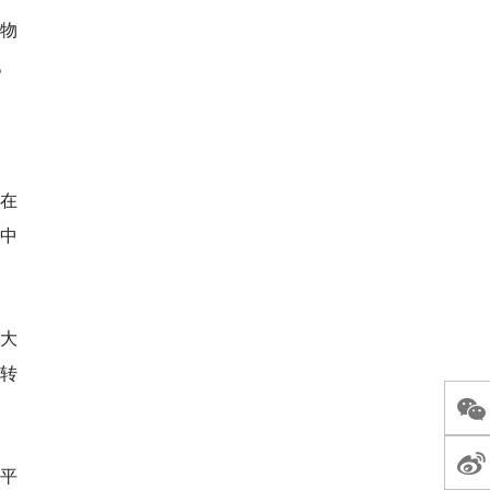
物
。
在
中
大
转
试平