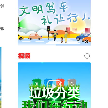
创
燕郊
视频