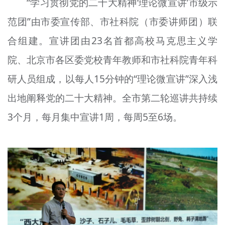
“学习贯彻党的二十大精神‘理论微宣讲’市级示
范
团
”由市委宣传部、市社科院（市委讲师团）联
合组建。宣讲团由23名首都高校马克思主义学
院、北京市各区委党校青年教师和市社科院青年科
研人员组成，以每人15分钟的“理论微宣讲”深入浅
出地阐释党的二十大精神。全市第二轮
巡
讲共持续
3个月，每月集中宣讲1周，每周5至6场。