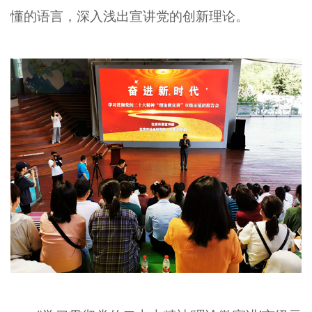
懂的语言，深入浅出宣讲党的创新理论。
文明评论
北京宣传文化引导基金
宣传思想文化人才
专题
+
资料库