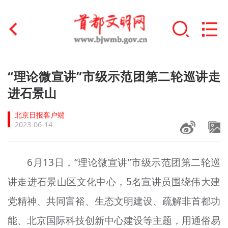
首页
“理论微宣讲”市级示范团第二轮巡讲走
+
进石景山
文明创建
北京日报客户端
文明实践
2023-06-14
+
文明培育
6月13日，“理论微宣讲”市级示范
团
第二轮
巡
未成年人思想道德建设
讲走进石景山区文化中心，5名宣讲员围绕伟大建
+
榜样人物
党精神、共同富裕、生态文明建设、疏解非首都功
身边好人
能、北京国际科技创新中心建设等主题，用通俗易