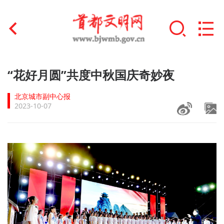
首页
“花好月圆”共度中秋国庆奇妙夜
+
文明创建
北京城市副中心报
2023-10-07
文明实践
+
文明培育
未成年人思想道德建设
+
榜样人物
身边好人