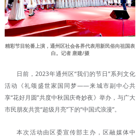
文明评论
北京宣传文化引导基金
宣传思想文化人才
精彩节目轮番上演，通州区社会各界代表用新民俗向祖国表
专题
白。记者 唐建/摄
+
资料库
日前，2023年通州区“我们的节日”系列文化
活动《礼
颂
盛世家国同
梦
——来城市副中心共
享“花好月圆”共度中秋国庆奇妙夜》举办，与广大
市民朋友共赏“超级月亮”下的“中国式浪漫”。
本次活动由区委宣传部主办，区融媒体中