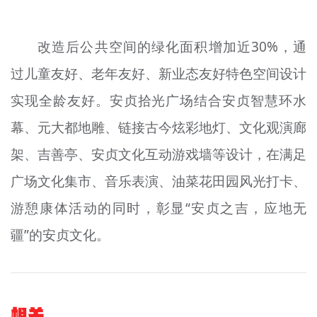
文明评论
改造后公共空间的绿化面积增加近30%，通
北京宣传文化引导基金
过儿童友好、老年友好、新业态友好特色空间设计
宣传思想文化人才
实现全龄友好。安贞拾光广场结合安贞智慧环水
专题
幕、元大都地雕、链接古今炫彩地灯、文化观演廊
+
资料库
架、吉善亭、安贞文化互动游戏墙等设计，在满足
广场文化集市、音乐表演、油菜花田园风光打卡、
游憩康体活动的同时，彰显“安贞之吉，应地无
疆”的安贞文化。
相关