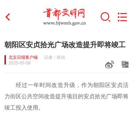
首页
朝阳区安贞拾光广场改造提升即将竣工
+
文明创建
北京日报客户端
记者：程功
2025-05-08
文明实践
+
文明培育
经过一年时间改造升级，作为朝阳区安贞活
力街区公共空间改造提升项目的安贞拾光广场即将
未成年人思想道德建设
竣工投入使用。
+
榜样人物
身边好人